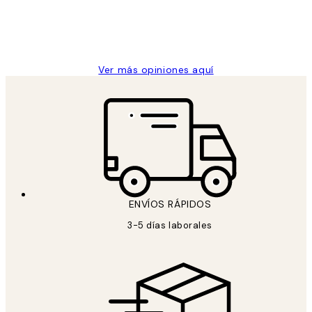
clientes
9 jun
Concepció C
Ver más opiniones aquí
ENVÍOS RÁPIDOS
3-5 días laborales