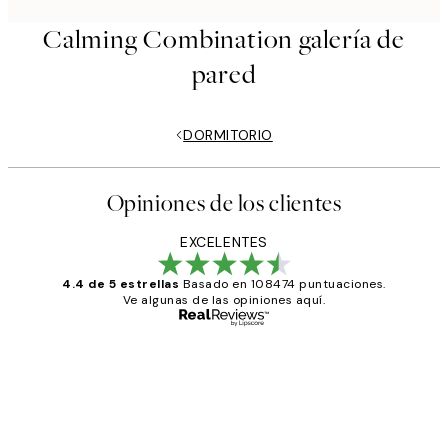
Calming Combination galería de
pared
DORMITORIO
Opiniones de los clientes
EXCELENTES
4.4 de 5 estrellas
Basado en 108474 puntuaciones.
Ve algunas de las opiniones aquí.
Comprador verificado
Opiniones
de
He comprado más de una vez en
los
Desenio, ha ido siempre muy bien!