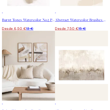
50%*
50%*
Burnt Tones Watercolor No2 Poster
Abstract Watercolor Brushes No2 Poster
Desde 6,50 €
13 €
Desde 7,50 €
15 €
-40%
50%*