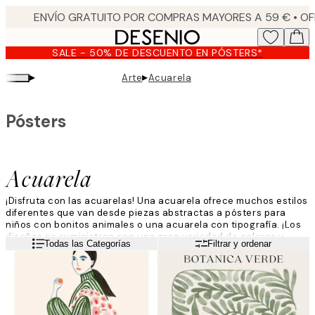
Skip
to
main
SALE - 50% DE DESCUENTO EN PÓSTERS*
content.
▸
▸
Arte
Acuarela
Pósters
Acuarela
¡Disfruta con las acuarelas! Una acuarela ofrece muchos estilos
diferentes que van desde piezas abstractas a pósters para
niños con bonitos animales o una acuarela con tipografía. ¡Los
diseños se suministran con una gran variedad de colores y
Leer más
Todas las Categorías
Filtrar y ordenar
cuando busques en esta categoría seguro que encuentras tu
nuevo favorito!