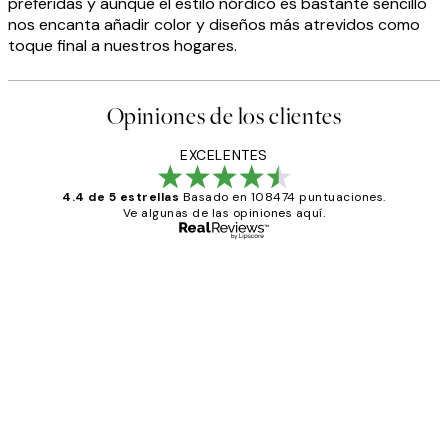
preferidas y aunque el estilo nórdico es bastante sencillo
nos encanta añadir color y diseños más atrevidos como
toque final a nuestros hogares.
Opiniones de los clientes
EXCELENTES
4.4 de 5 estrellas
Basado en 108474 puntuaciones.
Ve algunas de las opiniones aquí.
Comprador verificado
Opiniones
de
He comprado más de una vez en
los
Desenio, ha ido siempre muy bien!
clientes
9 jun
Concepció C