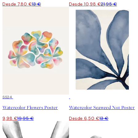
Desde 7,80 €
13 €
Desde 10,98 €
21,95 €
50%*
SS24
50%*
Watercolor Flowers Poster
Watercolor Seaweed No1 Poster
9,98 €
19,95 €
Desde 6,50 €
13 €