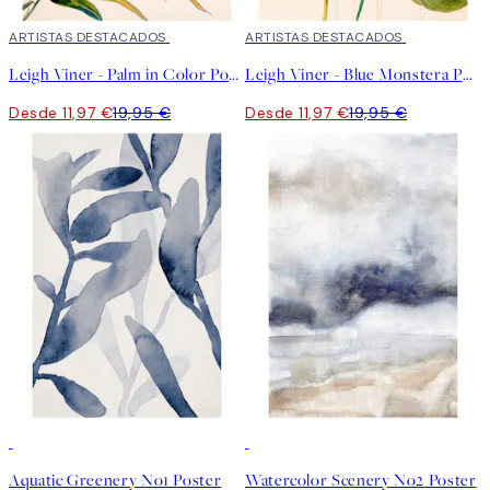
40%*
ARTISTAS DESTACADOS
40%*
ARTISTAS DESTACADOS
Leigh Viner - Palm in Color Poster
Leigh Viner - Blue Monstera Poster
Desde 11,97 €
19,95 €
Desde 11,97 €
19,95 €
50%*
50%*
Aquatic Greenery No1 Poster
Watercolor Scenery No2 Poster