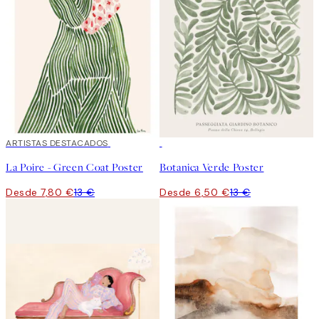
40%*
ARTISTAS DESTACADOS
50%*
La Poire - Green Coat Poster
Botanica Verde Poster
Desde 7,80 €
13 €
Desde 6,50 €
13 €