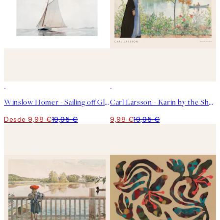
50%*
50%*
Winslow Homer - Sailing off Gloucester Poster
Carl Larsson - Karin by the Shore Poster
Desde 9,98 €
19,95 €
9,98 €
19,95 €