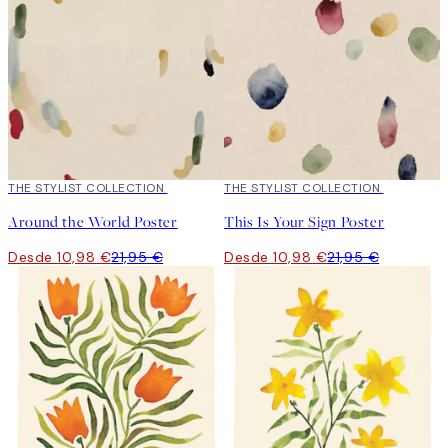
50%*
THE STYLIST COLLECTION
50%*
THE STYLIST COLLECTION
Around the World Poster
This Is Your Sign Poster
Desde 10,98 €
21,95 €
Desde 10,98 €
21,95 €