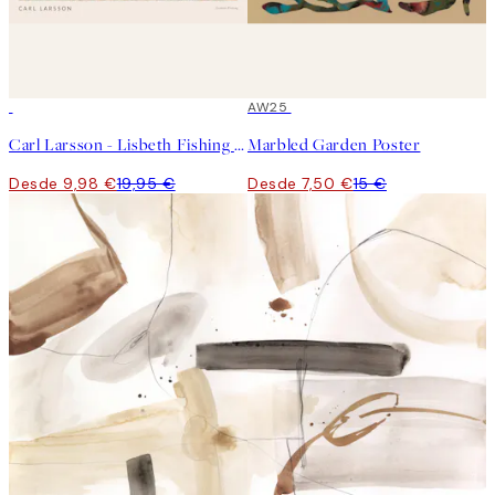
50%*
50%*
AW25
Carl Larsson - Lisbeth Fishing Poster
Marbled Garden Poster
Desde 9,98 €
19,95 €
Desde 7,50 €
15 €