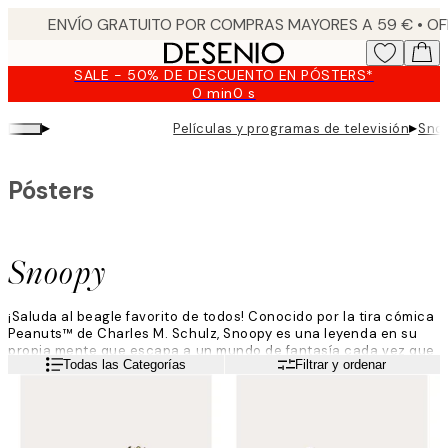
Skip
to
main
SALE - 50% DE DESCUENTO EN PÓSTERS*
content.
0 min
0 s
Válido
hasta:
▸
▸
Películas y programas de televisión
Sno
2026-
08-
10
Pósters
Snoopy
¡Saluda al beagle favorito de todos! Conocido por la tira cómica
Peanuts™ de Charles M. Schulz, Snoopy es una leyenda en su
propia mente que escapa a un mundo de fantasía cada vez que
Leer más
Todas las Categorías
Filtrar y ordenar
tiene la oportunidad. ¡Explora el mundo de Snoopy y sus amigos
con pósters de estos queridos personajes!