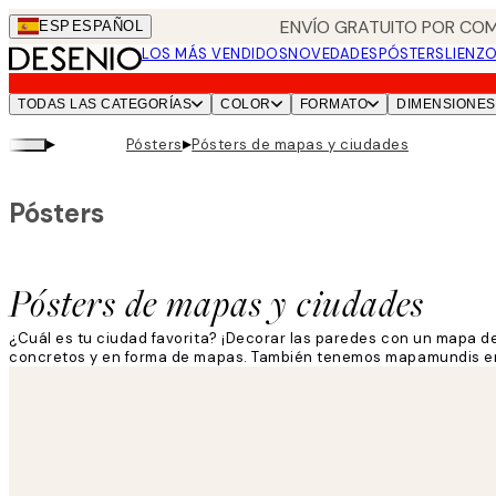
Skip
ENVÍO GRATUITO POR COM
ESP
ESPAÑOL
to
LOS MÁS VENDIDOS
NOVEDADES
PÓSTERS
LIENZ
main
content.
TODAS LAS CATEGORÍAS
COLOR
FORMATO
DIMENSIONES
▸
▸
Pósters
Pósters de mapas y ciudades
Pósters
Pósters de mapas y ciudades
¿Cuál es tu ciudad favorita? ¡Decorar las paredes con un mapa d
concretos y en forma de mapas. También tenemos mapamundis en 