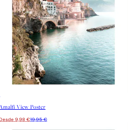
50%*
Amalfi View Poster
Desde 9,98 €
19,95 €