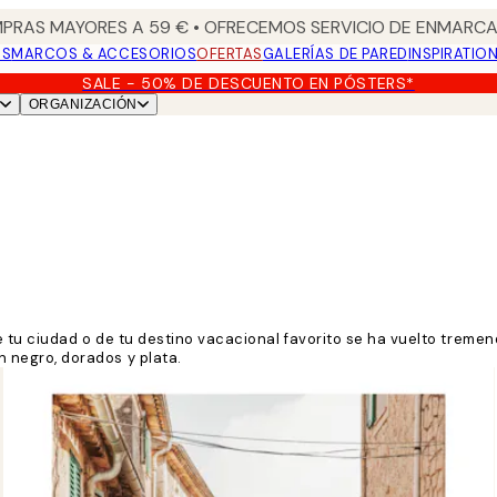
PRAS MAYORES A 59 € • OFRECEMOS SERVICIO DE ENMARCA
OS
MARCOS & ACCESORIOS
OFERTAS
GALERÍAS DE PARED
INSPIRATIO
SALE - 50% DE DESCUENTO EN PÓSTERS*
ORGANIZACIÓN
e tu ciudad o de tu destino vacacional favorito se ha vuelto treme
negro, dorados y plata.