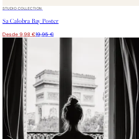
50%*
STUDIO COLLECTION
Sa Calobra Bay Poster
Desde 9,98 €
19,95 €