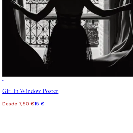
50%*
Girl In Window Poster
Desde 7,50 €
15 €