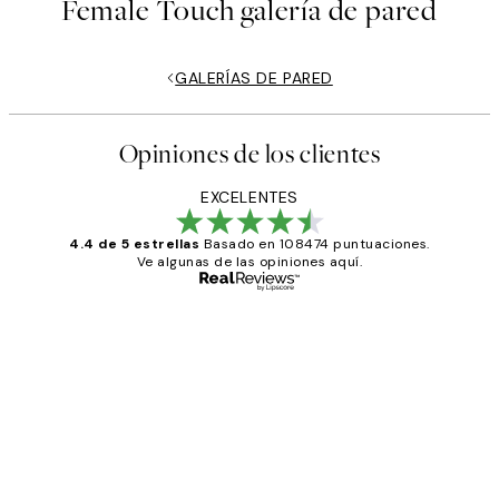
Female Touch galería de pared
GALERÍAS DE PARED
Opiniones de los clientes
EXCELENTES
4.4 de 5 estrellas
Basado en 108474 puntuaciones.
Ve algunas de las opiniones aquí.
Comprador verificado
Opiniones
de
He comprado más de una vez en
los
Desenio, ha ido siempre muy bien!
clientes
9 jun
Concepció C