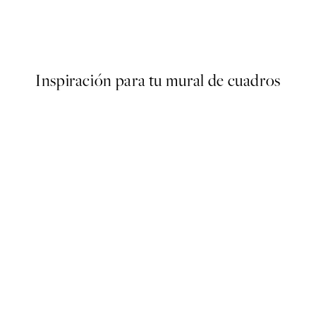
Hot Chocolate Poster
Desde 6,50 €
13 €
Inspiración para tu mural de cuadros