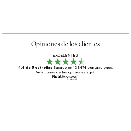
Opiniones de los clientes
EXCELENTES
4.4 de 5 estrellas
Basado en 108474 puntuaciones.
Ve algunas de las opiniones aquí.
Comprador verificado
Opiniones
de
He comprado más de una vez en
los
Desenio, ha ido siempre muy bien!
clientes
9 jun
Concepció C