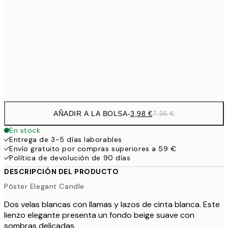
13,7
40x50 cm
27,
16,2
50x70 cm
32,
Frame
options
AÑADIR A LA BOLSA
-
3,98 €
7,95 €
En stock
Entrega de 3-5 días laborables
Envío gratuito por compras superiores a 59 €
Política de devolución de 90 días
DESCRIPCIÓN DEL PRODUCTO
Póster Elegant Candle
Dos velas blancas con llamas y lazos de cinta blanca. Este
lienzo elegante presenta un fondo beige suave con
sombras delicadas.