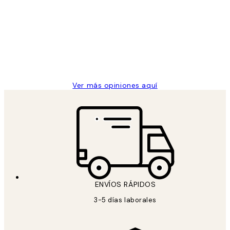
de
He comprado más de una vez en
los
Desenio, ha ido siempre muy bien!
clientes
9 jun
Concepció C
Ver más opiniones aquí
ENVÍOS RÁPIDOS
3-5 días laborales