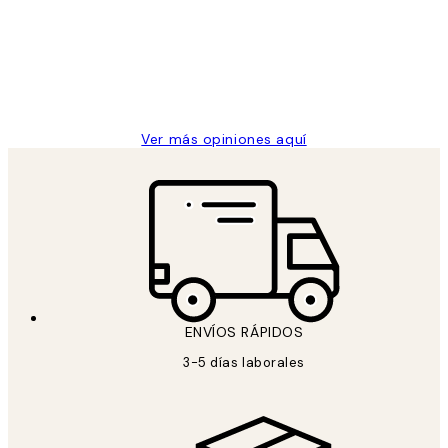
los
Desenio, ha ido siempre muy bien!
clientes
9 jun
Concepció C
Ver más opiniones aquí
ENVÍOS RÁPIDOS
3-5 días laborales