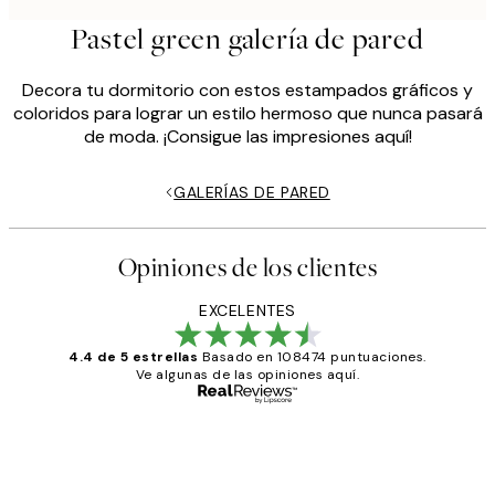
Pastel green galería de pared
Decora tu dormitorio con estos estampados gráficos y
coloridos para lograr un estilo hermoso que nunca pasará
de moda. ¡Consigue las impresiones aquí!
GALERÍAS DE PARED
Opiniones de los clientes
EXCELENTES
4.4 de 5 estrellas
Basado en 108474 puntuaciones.
Ve algunas de las opiniones aquí.
Comprador verificado
Opiniones
de
He comprado más de una vez en