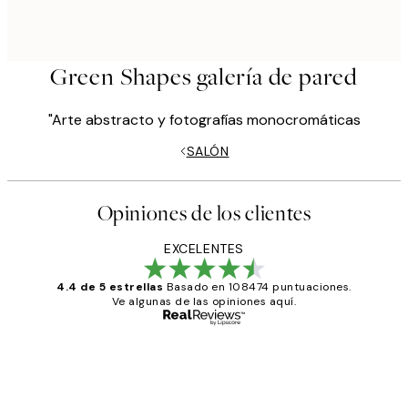
Green Shapes galería de pared
"Arte abstracto y fotografías monocromáticas
SALÓN
Opiniones de los clientes
EXCELENTES
4.4 de 5 estrellas
Basado en 108474 puntuaciones.
Ve algunas de las opiniones aquí.
Comprador verificado
Opiniones
de
He comprado más de una vez en