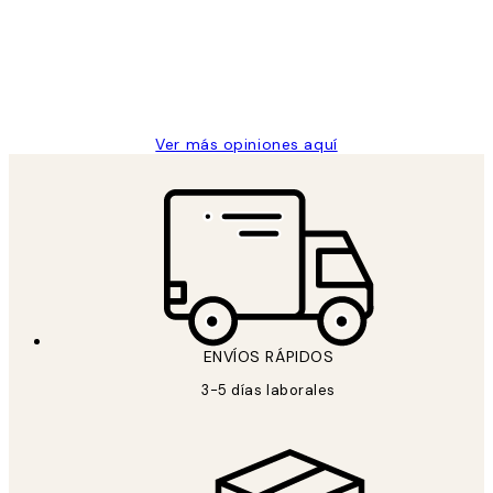
los
Desenio, ha ido siempre muy bien!
clientes
9 jun
Concepció C
Ver más opiniones aquí
ENVÍOS RÁPIDOS
3-5 días laborales