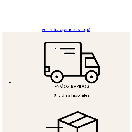
clientes
9 jun
Concepció C
Ver más opiniones aquí
ENVÍOS RÁPIDOS
3-5 días laborales