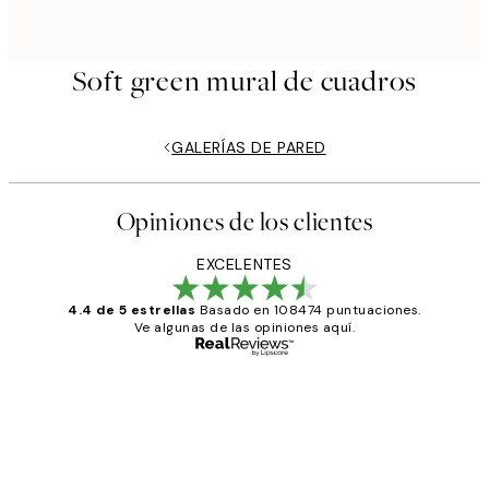
Soft green mural de cuadros
GALERÍAS DE PARED
Opiniones de los clientes
EXCELENTES
4.4 de 5 estrellas
Basado en 108474 puntuaciones.
Ve algunas de las opiniones aquí.
Comprador verificado
Opiniones
de
He comprado más de una vez en
los
Desenio, ha ido siempre muy bien!