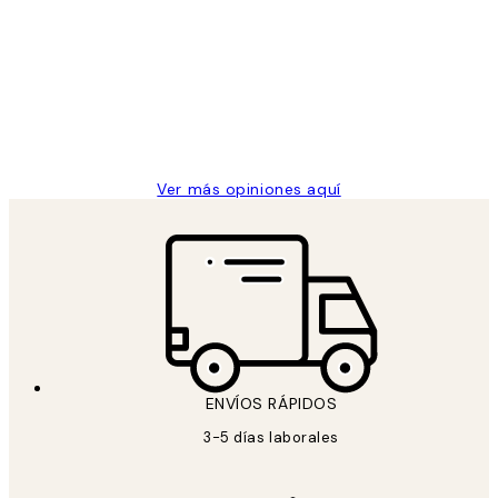
de
He comprado más de una vez en
los
Desenio, ha ido siempre muy bien!
clientes
9 jun
Concepció C
Ver más opiniones aquí
ENVÍOS RÁPIDOS
3-5 días laborales