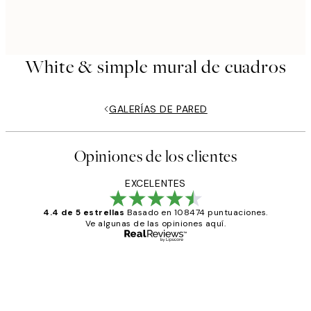
White & simple mural de cuadros
GALERÍAS DE PARED
Opiniones de los clientes
EXCELENTES
4.4 de 5 estrellas
Basado en 108474 puntuaciones.
Ve algunas de las opiniones aquí.
Comprador verificado
Opiniones
de
He comprado más de una vez en
Desenio, ha ido siempre muy bien!