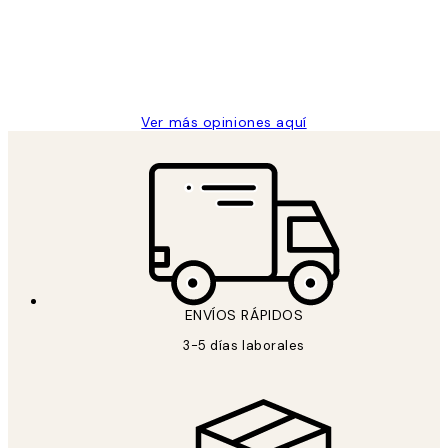
los
clientes
9 jun
Concepció C
Ver más opiniones aquí
ENVÍOS RÁPIDOS
3-5 días laborales