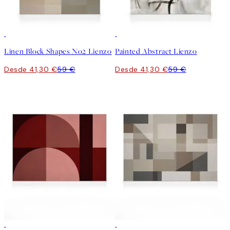
30%*
30%*
Linen Block Shapes No2 Lienzo
Painted Abstract Lienzo
Desde 41,30 €
59 €
Desde 41,30 €
59 €
30%*
30%*