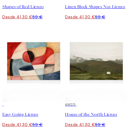
Shapes of Red Lienzo
Linen Block Shapes No1 Lienzo
Desde 41,30 €
59 €
Desde 41,30 €
59 €
30%*
30%*
AW25
Easy Going Lienzo
House of the North Lienzo
Desde 41,30 €
59 €
Desde 41,30 €
59 €