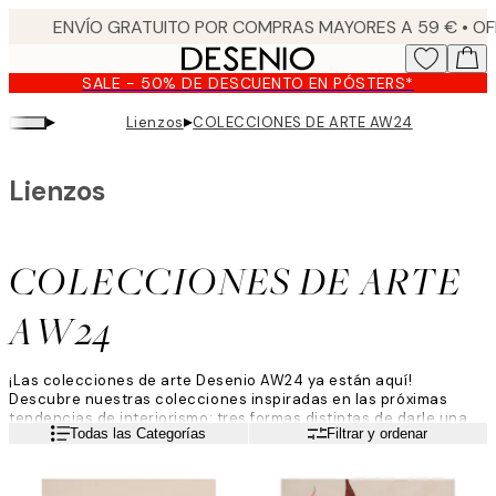
Skip
to
main
SALE - 50% DE DESCUENTO EN PÓSTERS*
content.
▸
▸
Lienzos
COLECCIONES DE ARTE AW24
Lienzos
COLECCIONES DE ARTE
AW24
¡Las colecciones de arte Desenio AW24 ya están aquí!
Descubre nuestras colecciones inspiradas en las próximas
tendencias de interiorismo: tres formas distintas de darle una
Leer más
Todas las Categorías
Filtrar y ordenar
nueva vida a tu hogar.