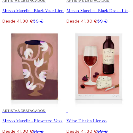
30%*
ARTISTAS DESTACADOS
30%*
ARTISTAS DESTACADOS
Marco Marella - Black Vase Lienzo
Marco Marella - Black Dress Lienzo
Desde 41,30 €
59 €
Desde 41,30 €
59 €
30%*
ARTISTAS DESTACADOS
30%*
Marco Marella - Flowered Vessel Lienzo
Wine Diaries Lienzo
Desde 41,30 €
59 €
Desde 41,30 €
59 €