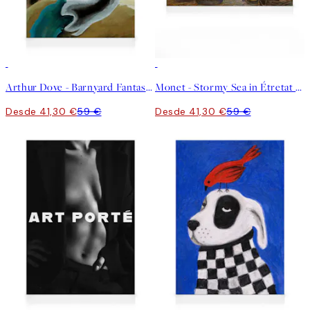
30%*
30%*
Arthur Dove - Barnyard Fantasy Lienzo
Monet - Stormy Sea in Étretat Lienzo
Desde 41,30 €
59 €
Desde 41,30 €
59 €