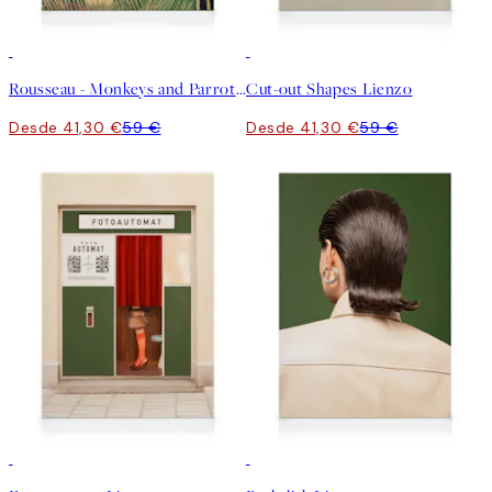
30%*
30%*
Rousseau - Monkeys and Parrot in the Virgin Forest Lienzo
Cut-out Shapes Lienzo
Desde 41,30 €
59 €
Desde 41,30 €
59 €
30%*
30%*