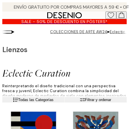
Skip
to
main
SALE - 50% DE DESCUENTO EN PÓSTERS*
content.
▸
▸
COLECCIONES DE ARTE AW24
Eclectic 
Lienzos
Eclectic Curation
Reinterpretando el diseño tradicional con una perspectiva
fresca y juvenil, Eclectic Curation combina la simplicidad del
diseño moderno de mediados de siglo con elementos inspirados
Leer más
Todas las Categorías
Filtrar y ordenar
en lo retro. Esta estética integra de manera impecable objetos
eclécticos dentro de espacios minimalistas y cuidados,
permitiendo la autoexpresión.