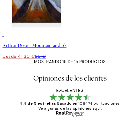
30%*
Arthur Dove - Mountain and Sky Lienzo
Desde 41,30 €
59 €
MOSTRANDO 15 DE 15 PRODUCTOS
Opiniones de los clientes
EXCELENTES
4.4 de 5 estrellas
Basado en 108474 puntuaciones.
Ve algunas de las opiniones aquí.
Comprador verificado
Opiniones
de