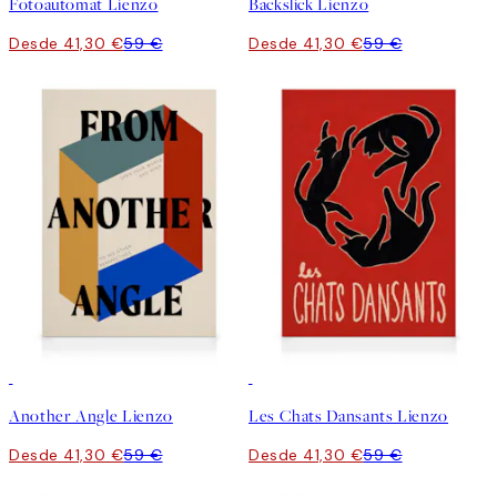
Fotoautomat Lienzo
Backslick Lienzo
Desde 41,30 €
59 €
Desde 41,30 €
59 €
30%*
30%*
Another Angle Lienzo
Les Chats Dansants Lienzo
Desde 41,30 €
59 €
Desde 41,30 €
59 €