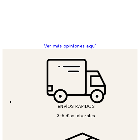
He comprado más de una vez en
los
Desenio, ha ido siempre muy bien!
clientes
9 jun
Concepció C
Ver más opiniones aquí
ENVÍOS RÁPIDOS
3-5 días laborales