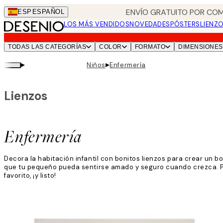
Skip
ENVÍO GRATUITO POR COM
ESP
ESPAÑOL
to
LOS MÁS VENDIDOS
NOVEDADES
PÓSTERS
LIENZ
main
content.
TODAS LAS CATEGORÍAS
COLOR
FORMATO
DIMENSIONES
▸
▸
Niños
Enfermería
Lienzos
Enfermería
Decora la habitación infantil con bonitos lienzos para crear un b
que tu pequeño pueda sentirse amado y seguro cuando crezca. Prep
favorito, ¡y listo!