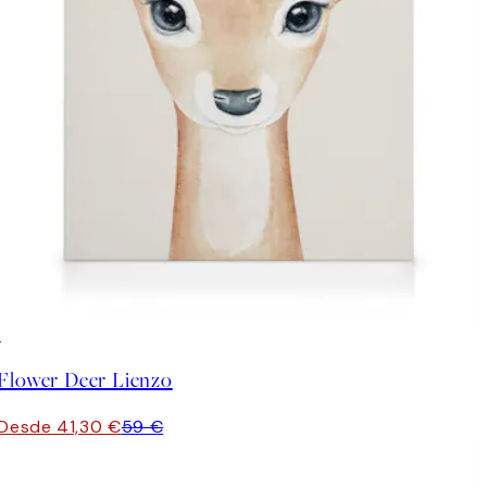
30%*
Flower Deer Lienzo
Desde 41,30 €
59 €