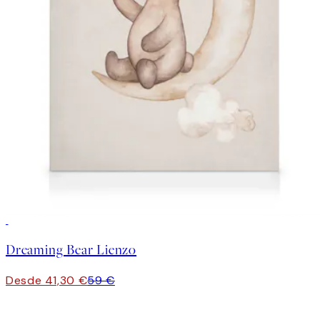
30%*
Dreaming Bear Lienzo
Desde 41,30 €
59 €