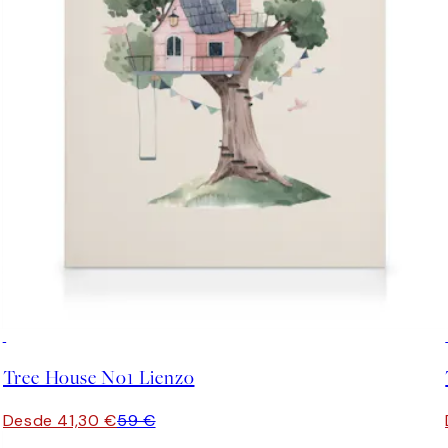
30%*
Tree House No1 Lienzo
Desde 41,30 €
59 €