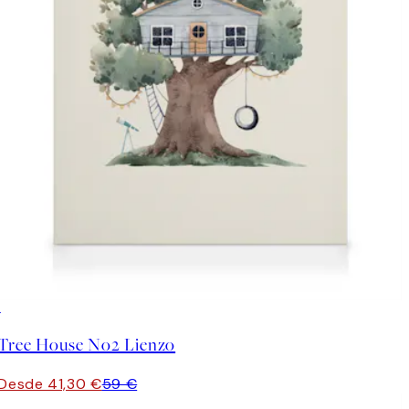
30%*
Tree House No2 Lienzo
Desde 41,30 €
59 €