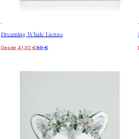
30%*
Dreaming Whale Lienzo
Desde 41,30 €
59 €