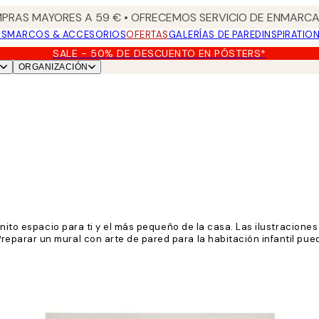
PRAS MAYORES A 59 € • OFRECEMOS SERVICIO DE ENMARCA
OS
MARCOS & ACCESORIOS
OFERTAS
GALERÍAS DE PARED
INSPIRATIO
SALE - 50% DE DESCUENTO EN PÓSTERS*
ORGANIZACIÓN
onito espacio para ti y el más pequeño de la casa. Las ilustracione
arar un mural con arte de pared para la habitación infantil puede 