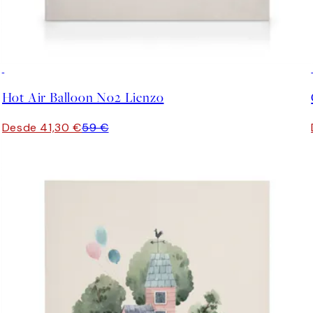
30%*
Hot Air Balloon No2 Lienzo
Desde 41,30 €
59 €