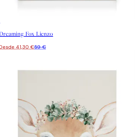
30%*
Dreaming Fox Lienzo
Desde 41,30 €
59 €