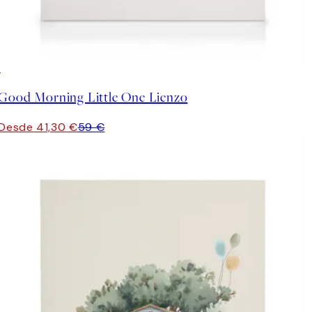
30%*
Good Morning Little One Lienzo
Desde 41,30 €
59 €