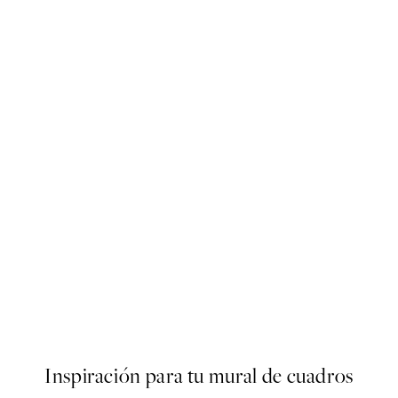
50%*
n No3 Poster
Sexy as Hell Again Poster
Desde 3,98 €
7,95 €
Inspiración para tu mural de cuadros