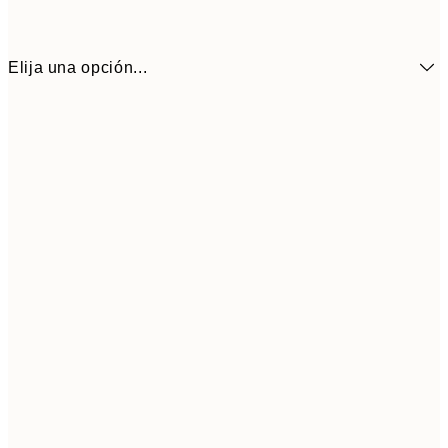
Elija una opción...
Small
3,
Medium
4,