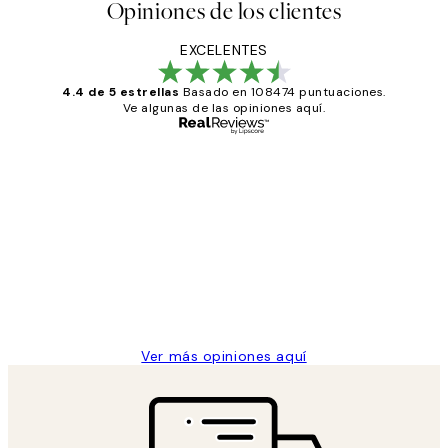
Opiniones de los clientes
EXCELENTES
4.4 de 5 estrellas
Basado en 108474 puntuaciones.
Ve algunas de las opiniones aquí.
Comprador verificado
Opiniones
de
He comprado más de una vez en
los
Desenio, ha ido siempre muy bien!
clientes
9 jun
Concepció C
Ver más opiniones aquí