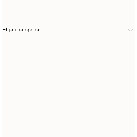
Elija una opción...
21x30 cm
5,