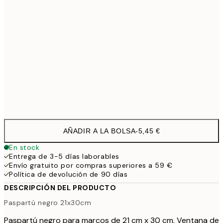
30x40 cm
6,
40x50 cm
7,
50x70 cm
8,
50x70 cm
8,
70x100 cm
21,9
AÑADIR A LA BOLSA
-
5,45 €
En stock
Entrega de 3-5 días laborables
Envío gratuito por compras superiores a 59 €
Política de devolución de 90 días
DESCRIPCIÓN DEL PRODUCTO
Paspartú negro 21x30cm
Paspartú negro para marcos de 21 cm x 30 cm. Ventana de