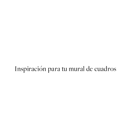
50%*
Poster
Abstract Green Shapes No2 
Desde 6,50 €
13 €
Inspiración para tu mural de cuadros