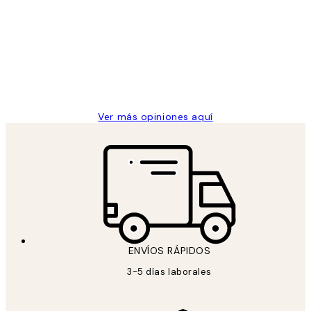
de
He comprado más de una vez en
los
Desenio, ha ido siempre muy bien!
clientes
9 jun
Concepció C
Ver más opiniones aquí
ENVÍOS RÁPIDOS
3-5 días laborales