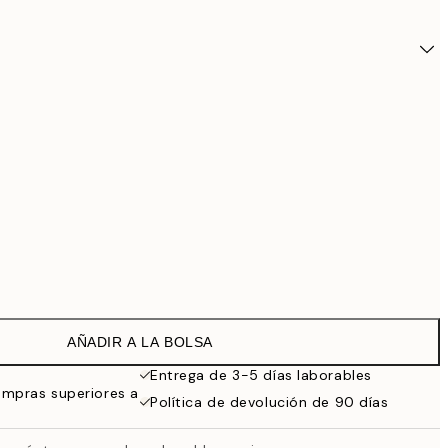
AÑADIR A LA BOLSA
16,4
Entrega de 3-5 días laborables
ompras superiores a
Política de devolución de 90 días
21,9