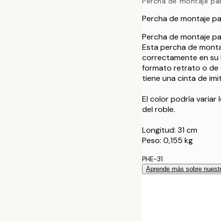
Percha de montaje pa
41 cm
Percha de montaje pa
51 cm
Percha de montaje par
Esta percha de montaj
71 cm
correctamente en su 
formato retrato o de 
tiene una cinta de im
El color podría variar
del roble.
Longitud: 31 cm
Peso: 0,155 kg
PHE-31
Aprende más sobre nuestr