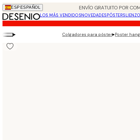
Skip
ENVÍO GRATUITO POR COM
ESP
ESPAÑOL
to
LOS MÁS VENDIDOS
NOVEDADES
PÓSTERS
LIENZ
main
content.
▸
▸
Colgadores para póster
Poster hang