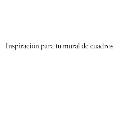
50%*
Calm Sand Dunes Poster
Desde 6,50 €
13 €
Inspiración para tu mural de cuadros