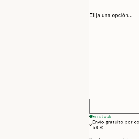
Elija una opción...
22 cm
En stock
Envío gratuito por c
31 cm
59 €