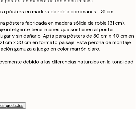
ra pósters en madera de roble con imanes
21,9
ra pósters en madera de roble con imanes - 31 cm
27,4
a pósters fabricada en madera sólida de roble (31 cm).
e inteligente tiene imanes que sostienen al póster
32,9
lugar y sin dañarlo. Apta para pósters de 30 cm x 40 cm en
21 cm x 30 cm en formato paisaje. Esta percha de montaje
itación gamuza a juego en color marrón claro.
 levemente debido a las diferencias naturales en la tonalidad
os productos