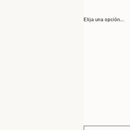
Elija una opción...
Frame
30x40 cm
options