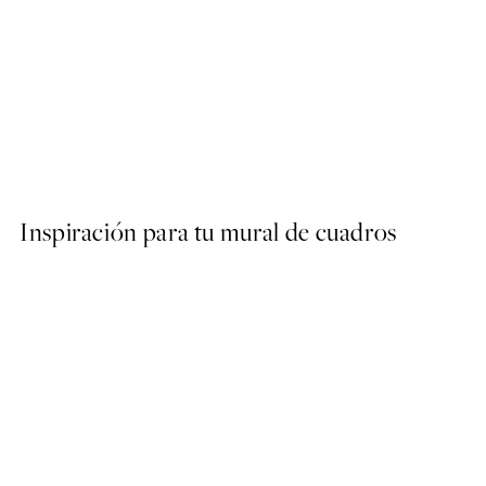
50%*
Van Gogh - Wheat Field wi
Desde 6,50 €
13 €
Inspiración para tu mural de cuadros