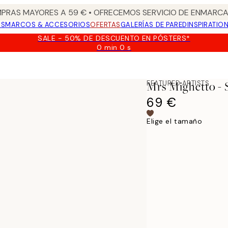
PRAS MAYORES A 59 € • OFRECEMOS SERVICIO DE ENMARCA
OS
MARCOS & ACCESORIOS
OFERTAS
GALERÍAS DE PARED
INSPIRATIO
SALE - 50% DE DESCUENTO EN PÓSTERS*
0 min
0 s
Válido
hasta:
o2
2026-
08-
FEATURED ARTISTS
Mrs Mighetto - 
09
69 €
Elige el tamaño