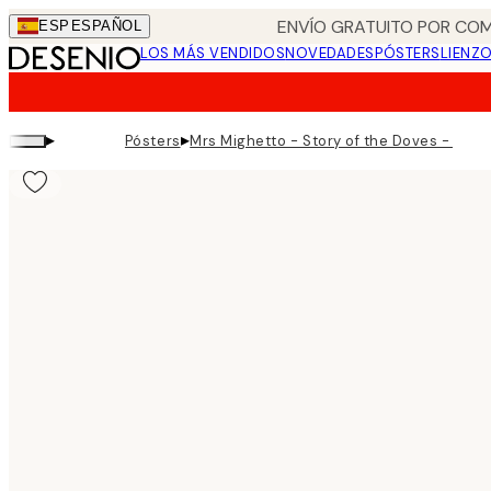
Skip
ENVÍO GRATUITO POR COM
ESP
ESPAÑOL
to
LOS MÁS VENDIDOS
NOVEDADES
PÓSTERS
LIENZ
main
content.
▸
▸
Pósters
Mrs Mighetto - Story of the Doves - Kit N