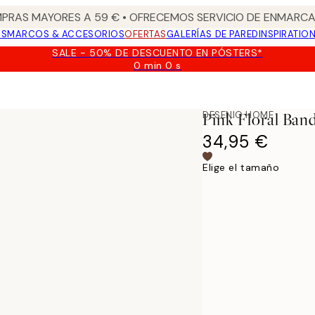
PRAS MAYORES A 59 € • OFRECEMOS SERVICIO DE ENMARCA
OS
MARCOS & ACCESORIOS
OFERTAS
GALERÍAS DE PARED
INSPIRATIO
SALE - 50% DE DESCUENTO EN PÓSTERS*
0 min
0 s
Válido
hasta:
2026-
08-
DESENIO HOME
Pink Floral Ban
09
34,95 €
Elige el tamaño