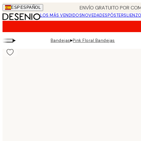
Skip
ENVÍO GRATUITO POR COM
ESP
ESPAÑOL
to
LOS MÁS VENDIDOS
NOVEDADES
PÓSTERS
LIENZ
main
content.
▸
▸
Bandejas
Pink Floral Bandejas