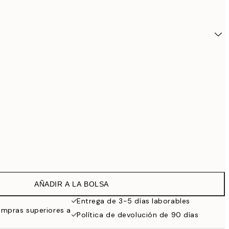
AÑADIR A LA BOLSA
34,9
Entrega de 3-5 días laborables
ompras superiores a
Política de devolución de 90 días