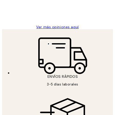
clientes
9 jun
Concepció C
Ver más opiniones aquí
ENVÍOS RÁPIDOS
3-5 días laborales