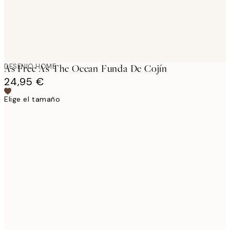
DESENIO HOME
As Free As The Ocean Funda De Cojín
24,95 €
Elige el tamaño