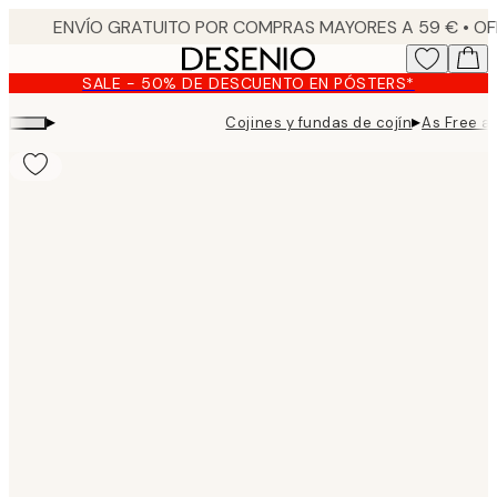
Skip
to
main
SALE - 50% DE DESCUENTO EN PÓSTERS*
content.
▸
▸
Cojines y fundas de cojín
As Free a
Product
images