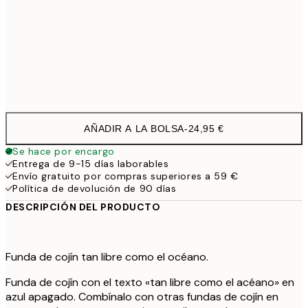
40 x 40 cm con relleno
29,9
50 x 50 cm con relleno
35,9
60 x 60 cm con relleno
41,9
AÑADIR A LA BOLSA
-
24,95 €
Se hace por encargo
Entrega de 9-15 días laborables
Envío gratuito por compras superiores a 59 €
Política de devolución de 90 días
DESCRIPCIÓN DEL PRODUCTO
Funda de cojín tan libre como el océano.
Funda de cojín con el texto «tan libre como el acéano» en
azul apagado. Combínalo con otras fundas de cojín en