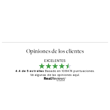
Opiniones de los clientes
EXCELENTES
4.4 de 5 estrellas
Basado en 108474 puntuaciones.
Ve algunas de las opiniones aquí.
Comprador verificado
Opiniones
de
He comprado más de una vez en
los
Desenio, ha ido siempre muy bien!