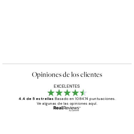
50%*
s Poster
Abstract Green Shapes No2 
Desde 6,50 €
13 €
Opiniones de los clientes
EXCELENTES
4.4 de 5 estrellas
Basado en 108474 puntuaciones.
Ve algunas de las opiniones aquí.
Comprador verificado
Opiniones
de