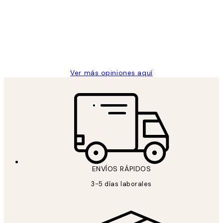
He comprado más de una vez en
los
Desenio, ha ido siempre muy bien!
clientes
9 jun
Concepció C
Ver más opiniones aquí
ENVÍOS RÁPIDOS
3-5 días laborales