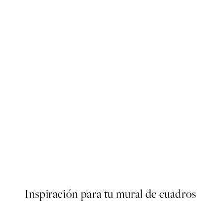
50%*
Poster
Abstract Green Shapes No2 
Desde 6,50 €
13 €
Inspiración para tu mural de cuadros