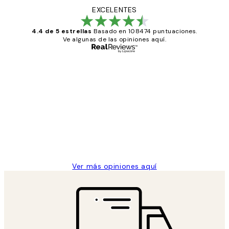
EXCELENTES
4.4 de 5 estrellas
Basado en 108474 puntuaciones.
Ve algunas de las opiniones aquí.
Comprador verificado
Opiniones
de
He comprado más de una vez en
los
Desenio, ha ido siempre muy bien!
clientes
9 jun
Concepció C
Ver más opiniones aquí