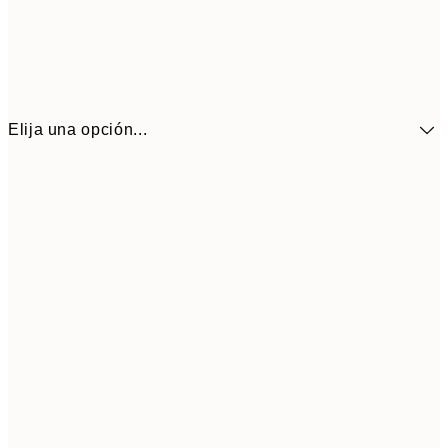
Elija una opción...
41,3
30x40 cm