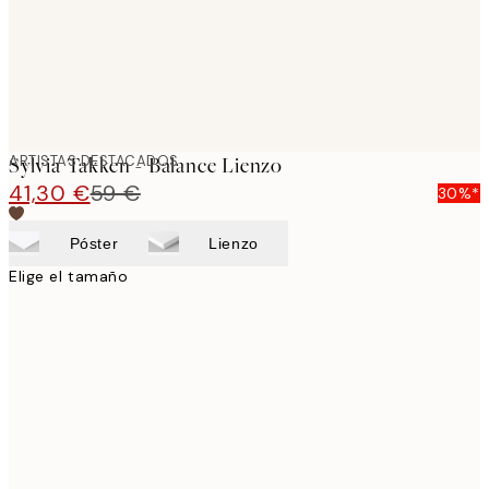
ARTISTAS DESTACADOS
Sylvia Takken - Balance Lienzo
41,30 €
59 €
30%*
Póster
Lienzo
Elige el tamaño