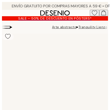
Skip
to
main
SALE - 50% DE DESCUENTO EN PÓSTERS*
content.
▸
▸
Arte abstracto
Tranquility Lienzo
Product
images