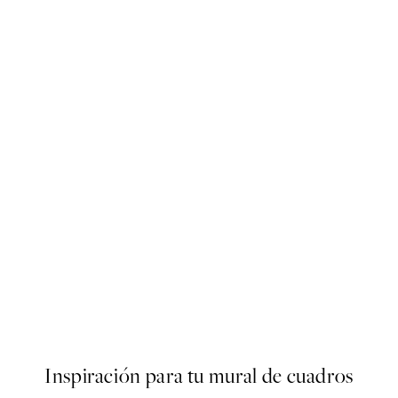
50%*
Leopard Profile Poster
Desde 9,98 €
19,95 €
Inspiración para tu mural de cuadros