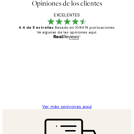
Opiniones de los clientes
EXCELENTES
4.4 de 5 estrellas
Basado en 108474 puntuaciones.
Ve algunas de las opiniones aquí.
Comprador verificado
Opiniones
de
He comprado más de una vez en
los
Desenio, ha ido siempre muy bien!
clientes
9 jun
Concepció C
Ver más opiniones aquí