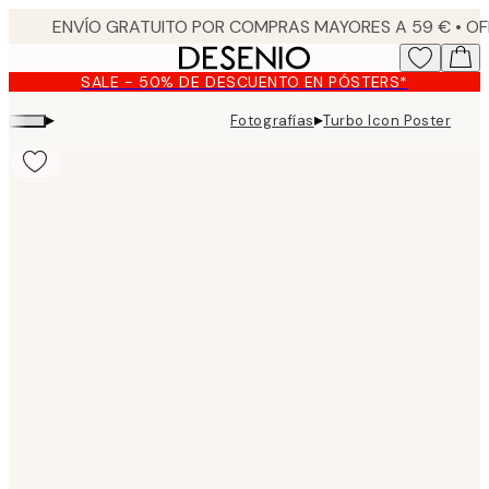
Skip
to
main
SALE - 50% DE DESCUENTO EN PÓSTERS*
content.
▸
▸
Fotografías
Turbo Icon Poster
Product
images