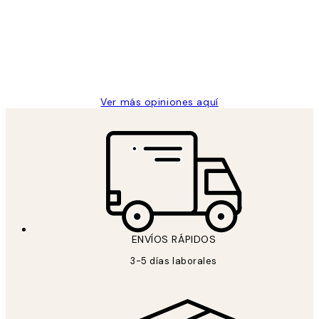
He comprado más de una vez en
los
Desenio, ha ido siempre muy bien!
clientes
9 jun
Concepció C
Ver más opiniones aquí
ENVÍOS RÁPIDOS
3-5 días laborales