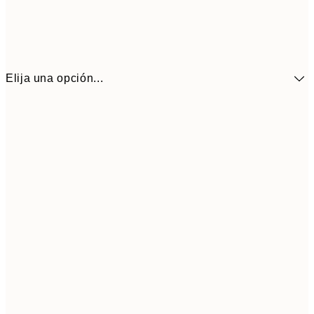
Elija una opción...
41,3
30x40 cm