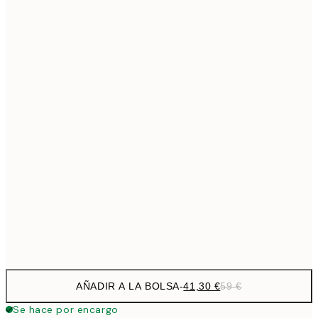
69,3
50x70 cm
Sin marco
AÑADIR A LA BOLSA
-
41,30 €
59 €
Se hace por encargo