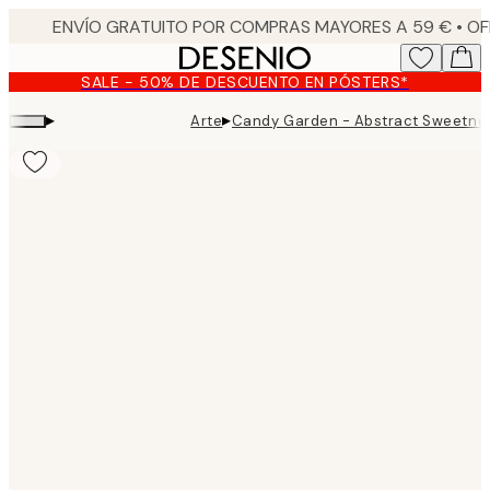
Skip
to
main
SALE - 50% DE DESCUENTO EN PÓSTERS*
content.
▸
▸
Arte
Candy Garden - Abstract Sweetne
Product
images