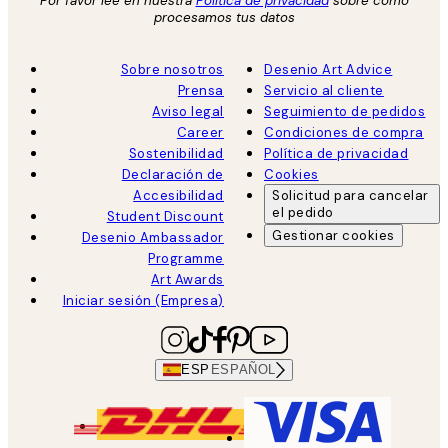
Por favor lee en nuestra
Política de privacidad
sobre como
procesamos tus datos
Sobre nosotros
Desenio Art Advice
Prensa
Servicio al cliente
Aviso legal
Seguimiento de pedidos
Career
Condiciones de compra
Sostenibilidad
Política de privacidad
Declaración de
Cookies
Accesibilidad
Solicitud para cancelar
el pedido
Student Discount
Gestionar cookies
Desenio Ambassador
Programme
Art Awards
Iniciar sesión (Empresa)
ESP
ESPAÑOL