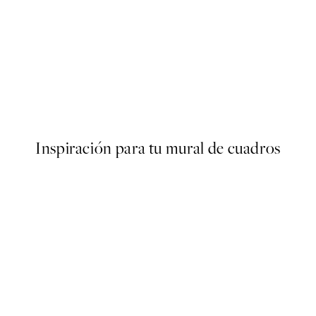
50%*
s Poster
Abstract Green Shapes No2 
Desde 6,50 €
13 €
Inspiración para tu mural de cuadros