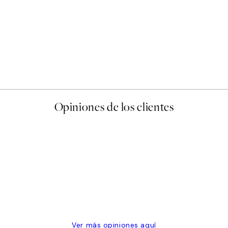
50%*
Abstract Green Shapes No2
Desde 6,50 €
13 €
Opiniones de los clientes
 de una vez en Desenio, ha ido siempre muy bien!
Ver más opiniones aquí