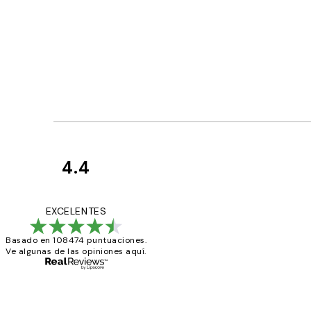
4.4
Opiniones
de
He comprado más
EXCELENTES
los
Basado en 108474 puntuaciones.
clientes
Ve algunas de las opiniones aquí.
9 jun
Concepció C