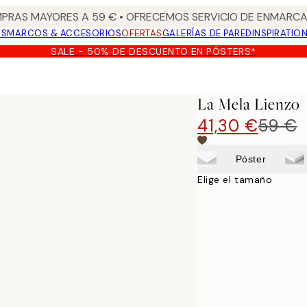
PRAS MAYORES A 59 € • OFRECEMOS SERVICIO DE ENMARCA
OS
MARCOS & ACCESORIOS
OFERTAS
GALERÍAS DE PARED
INSPIRATIO
SALE - 50% DE DESCUENTO EN PÓSTERS*
La Mela Lienzo
41,30 €
59 €
Póster
Elige el tamaño