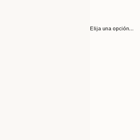
Elija una opción...
30x40 cm
50x70 cm