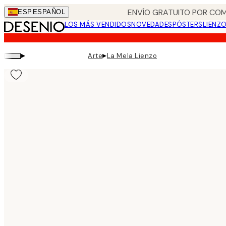
Skip
ENVÍO GRATUITO POR COM
ESP
ESPAÑOL
to
LOS MÁS VENDIDOS
NOVEDADES
PÓSTERS
LIENZ
main
content.
▸
▸
Arte
La Mela Lienzo