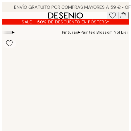
Skip
to
main
SALE - 50% DE DESCUENTO EN PÓSTERS*
content.
▸
▸
Pinturas
Painted Blossom No1 Lien
Product
images