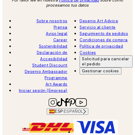
Por favor lee en nuestra
Política de privacidad
sobre como
procesamos tus datos
Sobre nosotros
Desenio Art Advice
Prensa
Servicio al cliente
Aviso legal
Seguimiento de pedidos
Career
Condiciones de compra
Sostenibilidad
Política de privacidad
Declaración de
Cookies
Accesibilidad
Solicitud para cancelar
el pedido
Student Discount
Gestionar cookies
Desenio Ambassador
Programme
Art Awards
Iniciar sesión (Empresa)
ESP
ESPAÑOL