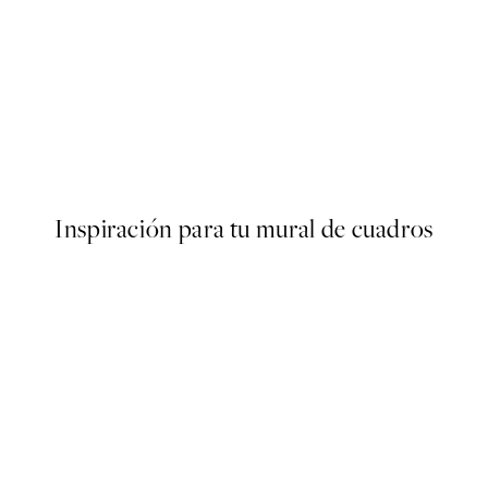
50%*
er
Refreshing Citrus Poster
Desde 7,50 €
15 €
Inspiración para tu mural de cuadros