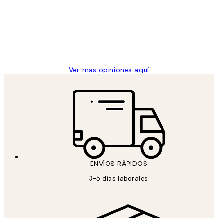
He comprado más de una vez en
los
Desenio, ha ido siempre muy bien!
clientes
9 jun
Concepció C
Ver más opiniones aquí
ENVÍOS RÁPIDOS
3-5 días laborales