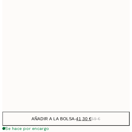
69,3
50x70 cm
Sin marco
AÑADIR A LA BOLSA
-
41,30 €
59 €
Se hace por encargo