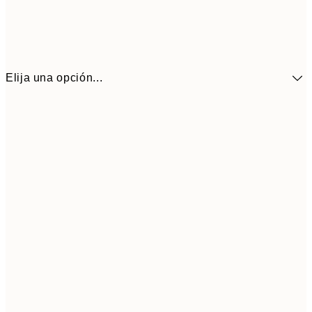
Elija una opción...
41,3
30x40 cm