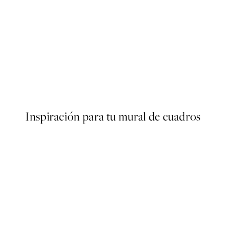
50%*
s Poster
Abstract Green Shapes No2 
Desde 6,50 €
13 €
Inspiración para tu mural de cuadros