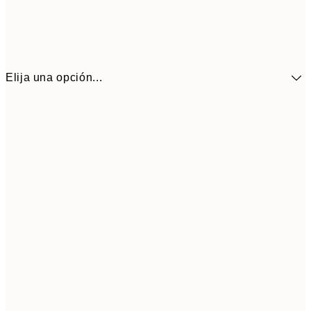
Elija una opción...
41,3
30x40 cm