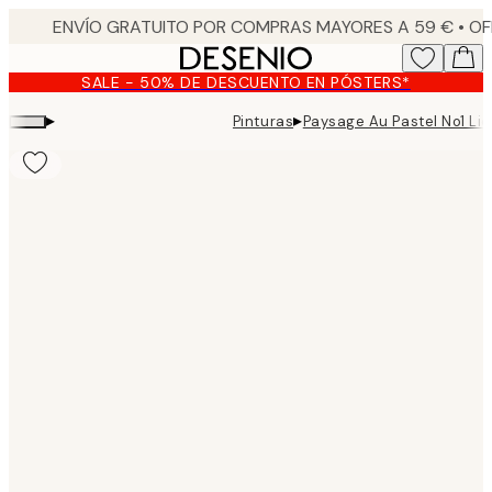
Skip
to
main
SALE - 50% DE DESCUENTO EN PÓSTERS*
content.
▸
▸
Pinturas
Paysage Au Pastel No1 Li
Product
images