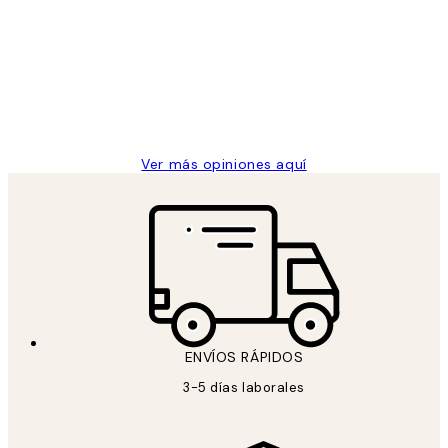
de
He comprado más de una vez en
los
Desenio, ha ido siempre muy bien!
clientes
9 jun
Concepció C
Ver más opiniones aquí
ENVÍOS RÁPIDOS
3-5 días laborales