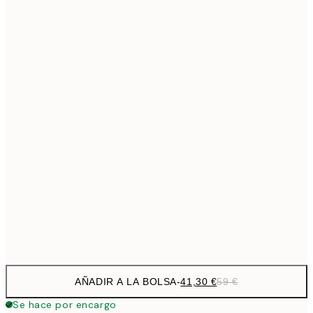
69,3
50x70 cm
Sin marco
AÑADIR A LA BOLSA
-
41,30 €
59 €
Se hace por encargo