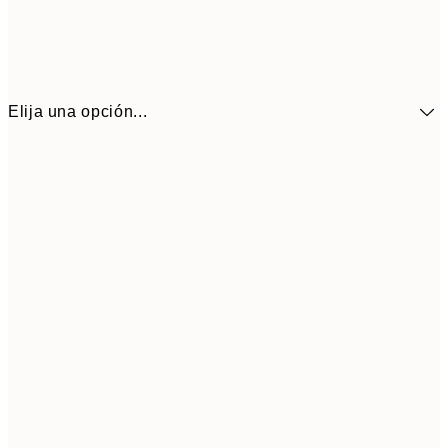
Elija una opción...
41,3
30x40 cm