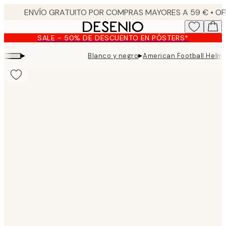
Skip
to
main
SALE - 50% DE DESCUENTO EN PÓSTERS*
content.
▸
▸
Blanco y negro
American Football Helme
Product
images