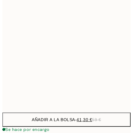
69,3
50x70 cm
Sin marco
AÑADIR A LA BOLSA
-
41,30 €
59 €
Se hace por encargo