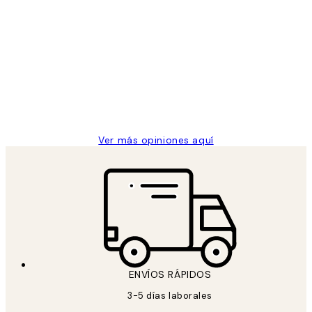
Comprador verificado
Opiniones
de
He comprado más de una vez en
los
Desenio, ha ido siempre muy bien!
clientes
9 jun
Concepció C
Ver más opiniones aquí
ENVÍOS RÁPIDOS
3-5 días laborales