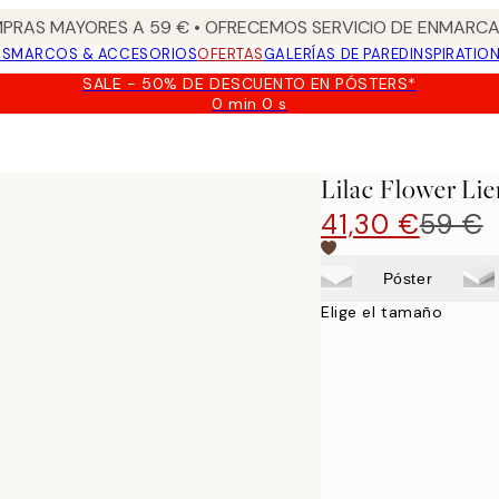
PRAS MAYORES A 59 € • OFRECEMOS SERVICIO DE ENMARCA
OS
MARCOS & ACCESORIOS
OFERTAS
GALERÍAS DE PARED
INSPIRATIO
SALE - 50% DE DESCUENTO EN PÓSTERS*
0 min
0 s
Válido
hasta:
2026-
08-
Lilac Flower Li
09
41,30 €
59 €
Póster
Elige el tamaño