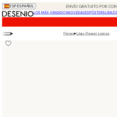
Skip
ENVÍO GRATUITO POR COM
ESP
ESPAÑOL
to
LOS MÁS VENDIDOS
NOVEDADES
PÓSTERS
LIENZ
main
content.
▸
▸
Flores
Lilac Flower Lienzo