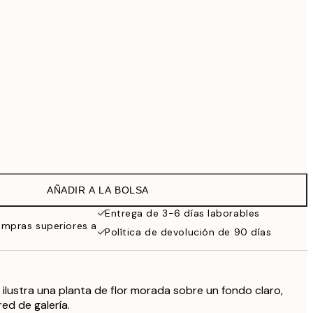
69,30 €
99 €
Sin marco
AÑADIR A LA BOLSA
Entrega de 3-6 días laborables
ompras superiores a
Política de devolución de 90 días
 ilustra una planta de flor morada sobre un fondo claro,
ed de galería.