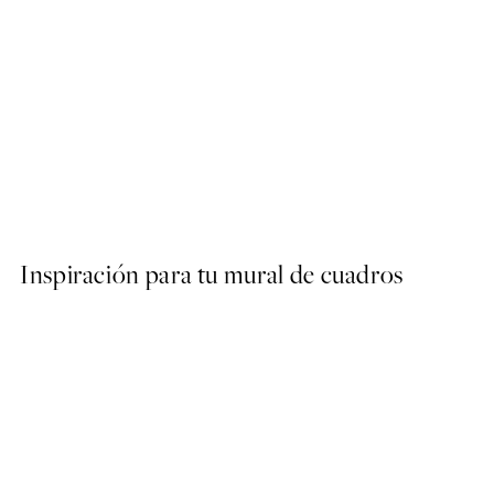
50%*
Olive Branches in Vase Post
Desde 6,50 €
13 €
Inspiración para tu mural de cuadros