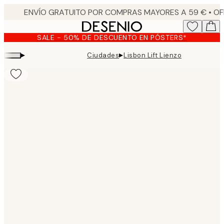
Skip
to
main
SALE - 50% DE DESCUENTO EN PÓSTERS*
content.
▸
▸
Ciudades
Lisbon Lift Lienzo
Product
images