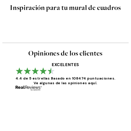
Inspiración para tu mural de cuadros
Opiniones de los clientes
EXCELENTES
4.4 de 5 estrellas
Basado en 108474 puntuaciones.
Ve algunas de las opiniones aquí.
Opiniones
de
los
He comprado más de una vez en Desenio, ha ido 
clientes