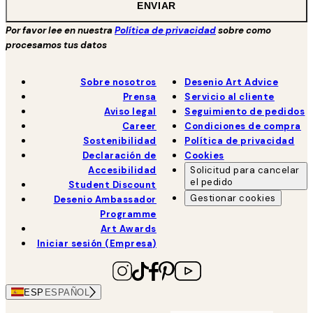
ENVIAR
Por favor lee en nuestra
Política de privacidad
sobre como
procesamos tus datos
Sobre nosotros
Desenio Art Advice
Prensa
Servicio al cliente
Aviso legal
Seguimiento de pedidos
Career
Condiciones de compra
Sostenibilidad
Política de privacidad
Declaración de
Cookies
Accesibilidad
Solicitud para cancelar
el pedido
Student Discount
Gestionar cookies
Desenio Ambassador
Programme
Art Awards
Iniciar sesión (Empresa)
ESP
ESPAÑOL