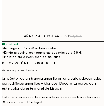
32,
Frame
options
AÑADIR A LA BOLSA
-
9,98 €
19,95 €
En stock
Entrega de 3-5 días laborables
Envío gratuito por compras superiores a 59 €
Política de devolución de 90 días
DESCRIPCIÓN DEL PRODUCTO
Arte de pared Lisboa
Un póster de un tranvía amarillo en una calle adoquinada,
con edificios amarillos y blancos. Decora tu pared con
este colorido arte mural de Lisboa.
Este póster es un diseño exclusivo de nuestra colección
"Stories from... Portugal".