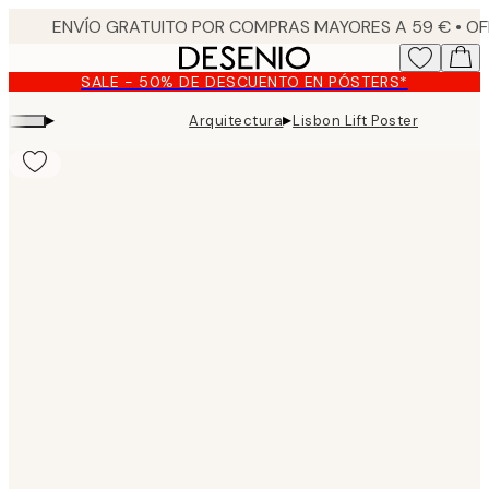
Skip
to
main
SALE - 50% DE DESCUENTO EN PÓSTERS*
content.
▸
▸
Arquitectura
Lisbon Lift Poster
Product
images