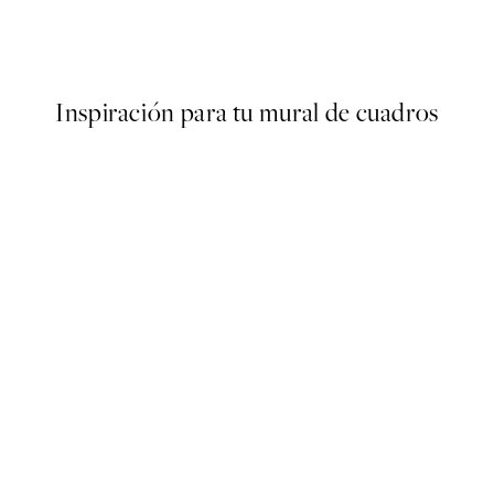
ter
Au Au Poster
Desde 9,98 €
19,95 €
Inspiración para tu mural de cuadros