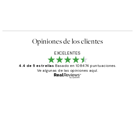
Opiniones de los clientes
EXCELENTES
4.4 de 5 estrellas
Basado en 108474 puntuaciones.
Ve algunas de las opiniones aquí.
Comprador verificado
Opiniones
de
He comprado más de una vez en
los
Desenio, ha ido siempre muy bien!
clientes
9 jun
Concepció C