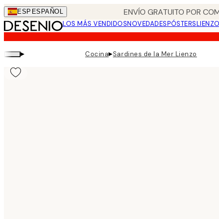
Skip
ENVÍO GRATUITO POR COM
ESP
ESPAÑOL
to
LOS MÁS VENDIDOS
NOVEDADES
PÓSTERS
LIENZ
main
content.
▸
▸
Cocina
Sardines de la Mer Lienzo