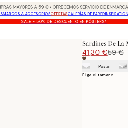
PRAS MAYORES A 59 € • OFRECEMOS SERVICIO DE ENMARCA
OS
MARCOS & ACCESORIOS
OFERTAS
GALERÍAS DE PARED
INSPIRATIO
SALE - 50% DE DESCUENTO EN PÓSTERS*
Sardines De La 
41,30 €
59 €
Póster
Elige el tamaño