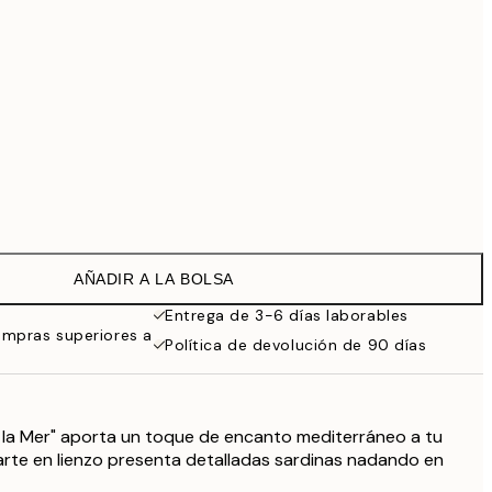
99 €
118,30 €
169 €
363,30 €
519 €
Sin marco
AÑADIR A LA BOLSA
Entrega de 3-6 días laborables
ompras superiores a
Política de devolución de 90 días
e la Mer" aporta un toque de encanto mediterráneo a tu
arte en lienzo presenta detalladas sardinas nadando en