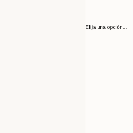
Elija una opción...
30x40 cm
50x70 cm