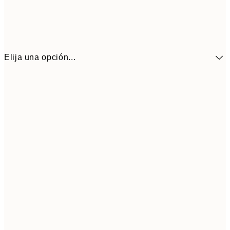
Elija una opción...
41,3
30x40 cm