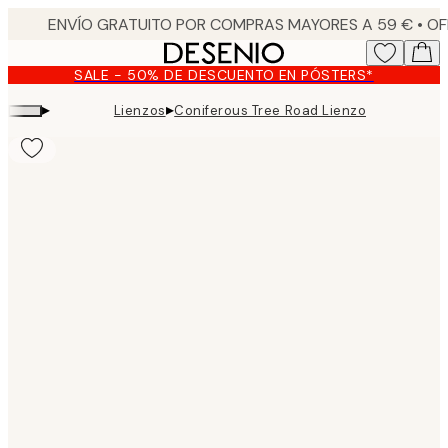
Skip
to
main
SALE - 50% DE DESCUENTO EN PÓSTERS*
content.
▸
▸
Lienzos
Coniferous Tree Road Lienzo
Product
images