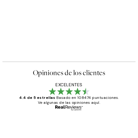
Opiniones de los clientes
EXCELENTES
4.4 de 5 estrellas
Basado en 108474 puntuaciones.
Ve algunas de las opiniones aquí.
Comprador verificado
Opiniones
de
He comprado más de una vez en