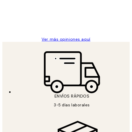
los
Desenio, ha ido siempre muy bien!
clientes
9 jun
Concepció C
Ver más opiniones aquí
ENVÍOS RÁPIDOS
3-5 días laborales