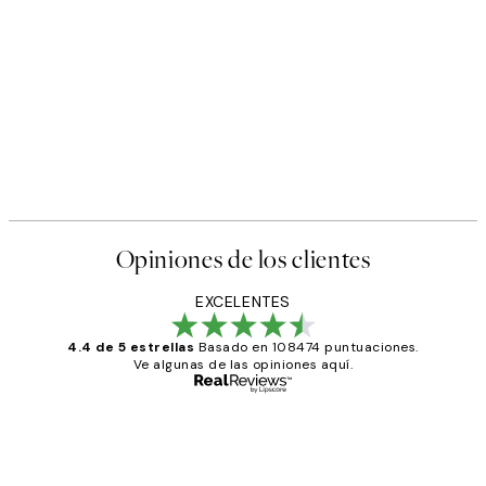
50%*
s Poster
Abstract Green Shapes No2 
Desde 6,50 €
13 €
Opiniones de los clientes
EXCELENTES
4.4 de 5 estrellas
Basado en 108474 puntuaciones.
Ve algunas de las opiniones aquí.
Comprador verificado
Opiniones
de
He comprado más de una vez en