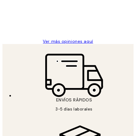
los
Desenio, ha ido siempre muy bien!
clientes
9 jun
Concepció C
Ver más opiniones aquí
ENVÍOS RÁPIDOS
3-5 días laborales