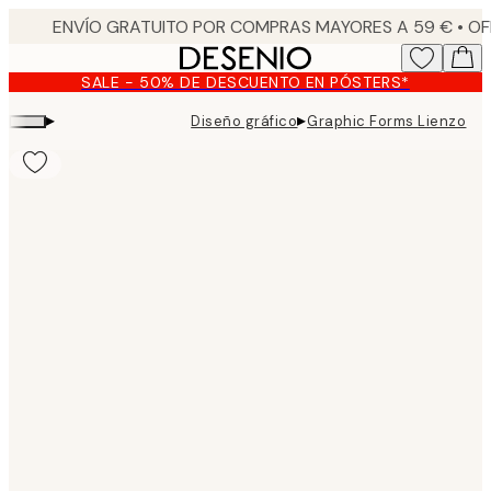
Skip
to
main
SALE - 50% DE DESCUENTO EN PÓSTERS*
content.
▸
▸
Diseño gráfico
Graphic Forms Lienzo
Product
images