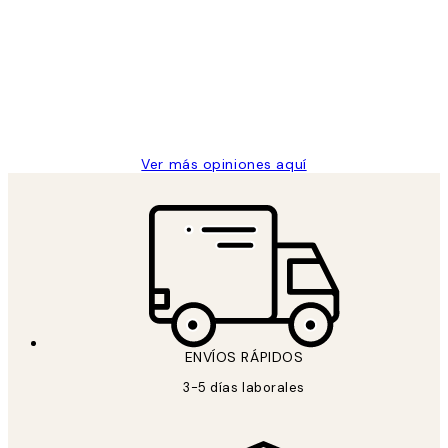
de
He comprado más de una vez en
los
Desenio, ha ido siempre muy bien!
clientes
9 jun
Concepció C
Ver más opiniones aquí
ENVÍOS RÁPIDOS
3-5 días laborales