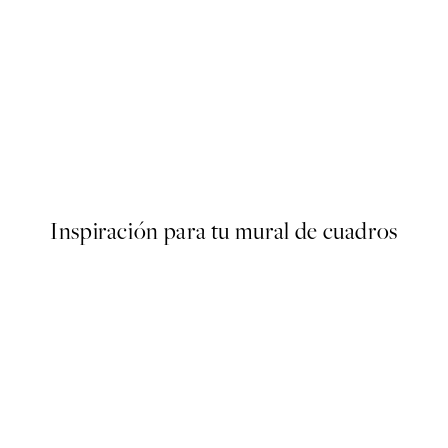
50%*
s Poster
Olive Branches in Vase Poster
Desde 6,50 €
13 €
Inspiración para tu mural de cuadros