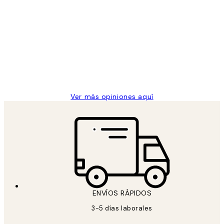
Comprador verificado
Opiniones
de
He comprado más de una vez en
los
Desenio, ha ido siempre muy bien!
clientes
9 jun
Concepció C
Ver más opiniones aquí
ENVÍOS RÁPIDOS
3-5 días laborales