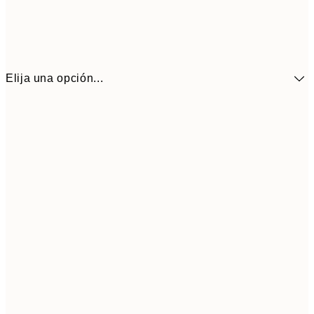
Elija una opción...
41,3
30x40 cm