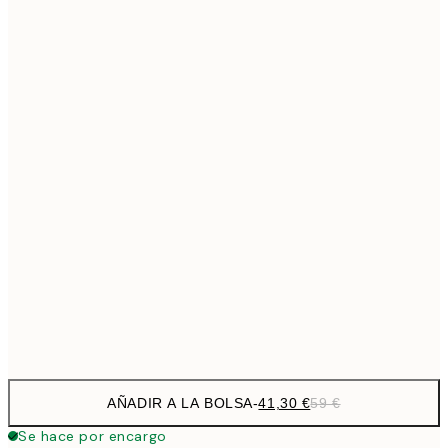
69,3
50x70 cm
Sin marco
AÑADIR A LA BOLSA
-
41,30 €
59 €
Se hace por encargo