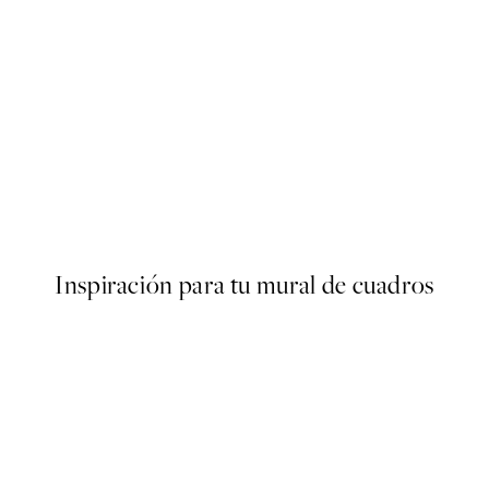
50%*
s Poster
Abstract Green Shapes No2 
Desde 6,50 €
13 €
Inspiración para tu mural de cuadros