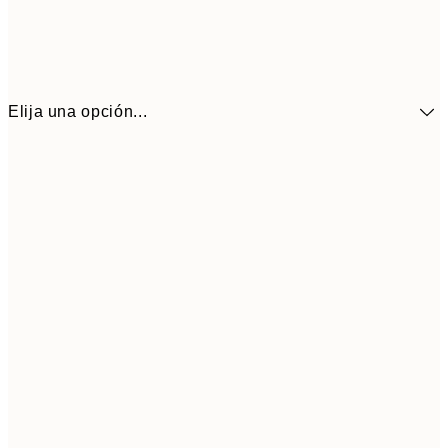
Elija una opción...
41,3
30x40 cm