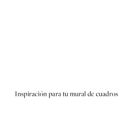
50%*
s Poster
Abstract Green Shapes No2 
Desde 6,50 €
13 €
Inspiración para tu mural de cuadros