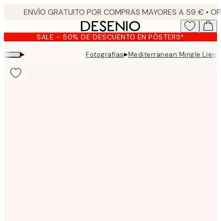
Skip
to
main
SALE - 50% DE DESCUENTO EN PÓSTERS*
content.
▸
▸
Fotografías
Mediterranean Mingle Lienz
Product
images