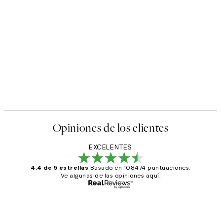
50%*
s Poster
Abstract Green Shapes No2 
Desde 6,50 €
13 €
Opiniones de los clientes
EXCELENTES
4.4 de 5 estrellas
Basado en 108474 puntuaciones.
Ve algunas de las opiniones aquí.
Comprador verificado
Opiniones