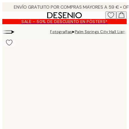
Skip
to
main
SALE - 50% DE DESCUENTO EN PÓSTERS*
content.
▸
▸
Fotografías
Palm Springs City Hall Lienz
Product
images