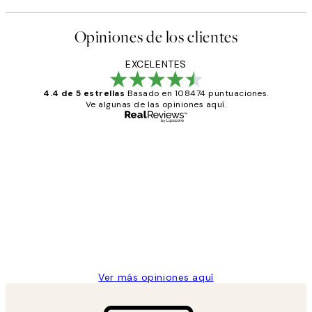
Opiniones de los clientes
EXCELENTES
4.4 de 5 estrellas
Basado en 108474 puntuaciones.
Ve algunas de las opiniones aquí.
Comprador verificado
Opiniones
de
He comprado más de una vez en
los
Desenio, ha ido siempre muy bien!
clientes
9 jun
Concepció C
Ver más opiniones aquí