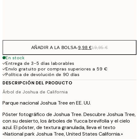
32,
Frame
options
AÑADIR A LA BOLSA
-
9,98 €
19,95 €
En stock
Entrega de 3-5 días laborables
Envío gratuito por compras superiores a 59 €
Política de devolución de 90 días
DESCRIPCIÓN DEL PRODUCTO
Árbol de Joshua de California
Parque nacional Joshua Tree en EE. UU.
Póster fotográfico de Joshua Tree. Descubre Joshua Tree,
con su desierto, los árboles de Yucca brevifolia y el cielo
azul. El póster, de textura granulada, lleva el texto
«National park Joshua Tree, United States California.»