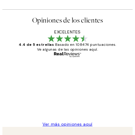
Opiniones de los clientes
EXCELENTES
4.4 de 5 estrellas
Basado en 108474 puntuaciones.
Ve algunas de las opiniones aquí.
Comprador verificado
Opiniones
de
He comprado más de una vez en
los
Desenio, ha ido siempre muy bien!
clientes
9 jun
Concepció C
Ver más opiniones aquí