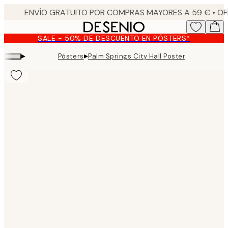
Skip
to
main
SALE - 50% DE DESCUENTO EN PÓSTERS*
content.
▸
▸
Pósters
Palm Springs City Hall Poster
Product
images