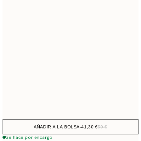
69,3
50x70 cm
Sin marco
AÑADIR A LA BOLSA
-
41,30 €
59 €
Se hace por encargo