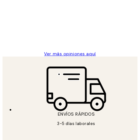
de
He comprado más de una vez en
los
Desenio, ha ido siempre muy bien!
clientes
9 jun
Concepció C
Ver más opiniones aquí
ENVÍOS RÁPIDOS
3-5 días laborales