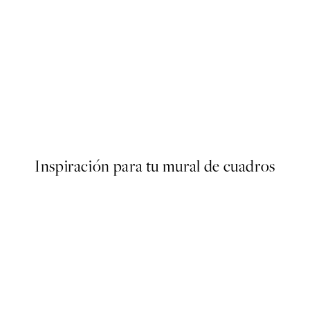
50%*
s Poster
Abstract Green Shapes No2 
Desde 6,50 €
13 €
Inspiración para tu mural de cuadros