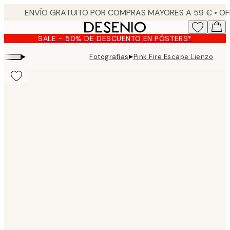
Skip
to
main
SALE - 50% DE DESCUENTO EN PÓSTERS*
content.
▸
▸
Fotografías
Pink Fire Escape Lienzo
Product
images