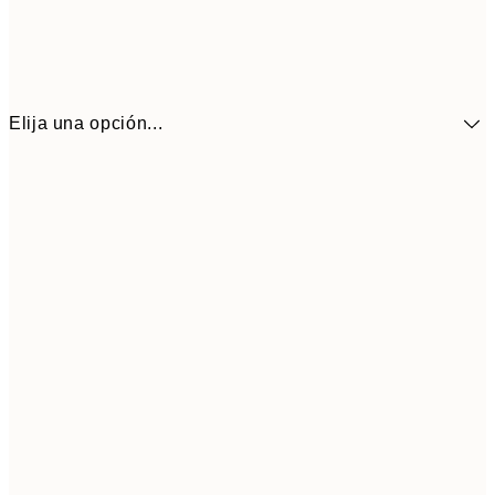
Elija una opción...
41,3
30x40 cm