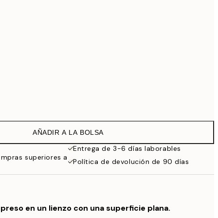
69,30 €
99 €
Sin marco
AÑADIR A LA BOLSA
Entrega de 3-6 días laborables
ompras superiores a
Política de devolución de 90 días
preso en un lienzo con una superficie plana.