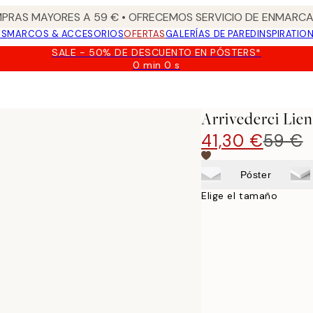
PRAS MAYORES A 59 € • OFRECEMOS SERVICIO DE ENMARCA
OS
MARCOS & ACCESORIOS
OFERTAS
GALERÍAS DE PARED
INSPIRATIO
SALE - 50% DE DESCUENTO EN PÓSTERS*
0 min
0 s
Válido
hasta:
2026-
08-
Arrivederci Lie
09
41,30 €
59 €
Póster
Elige el tamaño