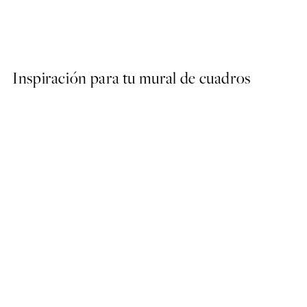
Studio Vreeken - Cheers Po
Desde 13,17 €
21,95 €
Inspiración para tu mural de cuadros