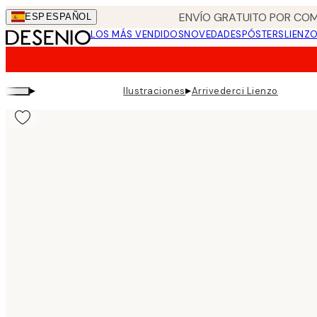
Skip
ENVÍO GRATUITO POR COM
ESP
ESPAÑOL
to
LOS MÁS VENDIDOS
NOVEDADES
PÓSTERS
LIENZ
main
content.
▸
▸
Ilustraciones
Arrivederci Lienzo