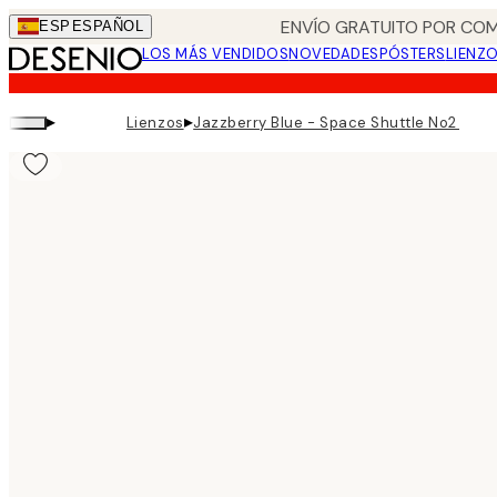
Skip
ENVÍO GRATUITO POR COM
ESP
ESPAÑOL
to
LOS MÁS VENDIDOS
NOVEDADES
PÓSTERS
LIENZ
main
content.
▸
▸
Lienzos
Jazzberry Blue - Space Shuttle No2 Lien