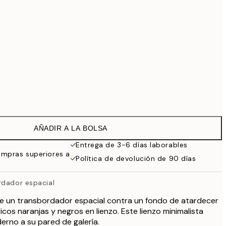
99 €
Sin marco
AÑADIR A LA BOLSA
Entrega de 3-6 días laborables
ompras superiores a
Política de devolución de 90 días
rdador espacial
de un transbordador espacial contra un fondo de atardecer
cos naranjas y negros en lienzo. Este lienzo minimalista
rno a su pared de galería.