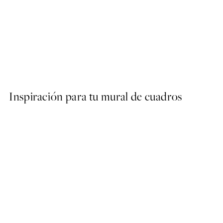
50%*
Abstract Green Shapes No2
Desde 6,50 €
13 €
Inspiración para tu mural de cuadros