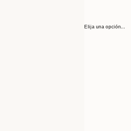
Elija una opción...
30x40 cm
50x70 cm