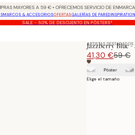
PRAS MAYORES A 59 € • OFRECEMOS SERVICIO DE ENMARCA
OS
MARCOS & ACCESORIOS
OFERTAS
GALERÍAS DE PARED
INSPIRATIO
SALE - 50% DE DESCUENTO EN PÓSTERS*
zo
ARTISTAS DESTACADOS
Jazzberry Blue 
41,30 €
59 €
Póster
Elige el tamaño