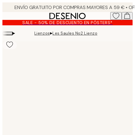
Skip
to
main
SALE - 50% DE DESCUENTO EN PÓSTERS*
content.
▸
▸
Lienzos
Les Saules No2 Lienzo
Product
images