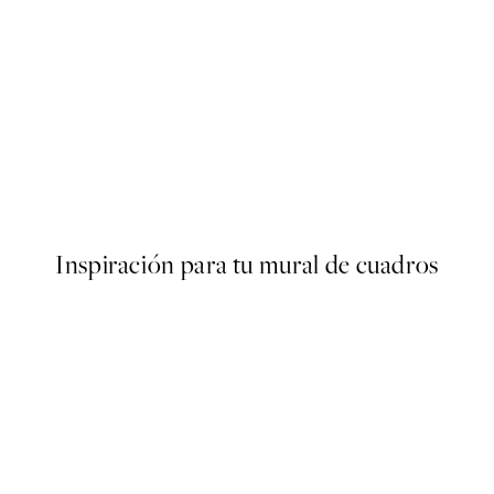
50%*
s Poster
Abstract Green Shapes No2 
Desde 6,50 €
13 €
Inspiración para tu mural de cuadros