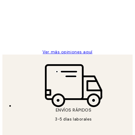
de
He comprado más de una vez en
los
Desenio, ha ido siempre muy bien!
clientes
9 jun
Concepció C
Ver más opiniones aquí
ENVÍOS RÁPIDOS
3-5 días laborales