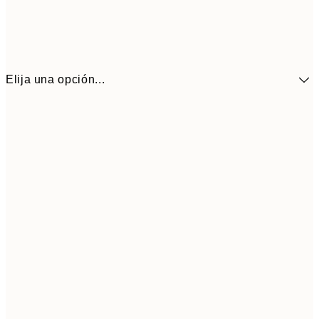
Elija una opción...
41,3
30x40 cm