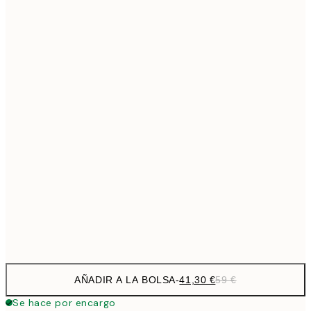
69,3
50x70 cm
Sin marco
AÑADIR A LA BOLSA
-
41,30 €
59 €
Se hace por encargo