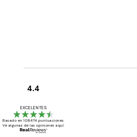
4.4
Opiniones
de
He comprado más
EXCELENTES
los
Basado en 108474 puntuaciones.
clientes
Ve algunas de las opiniones aquí.
9 jun
Concepció C