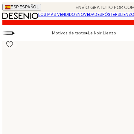
Skip
ENVÍO GRATUITO POR COM
ESP
ESPAÑOL
to
LOS MÁS VENDIDOS
NOVEDADES
PÓSTERS
LIENZ
main
content.
▸
▸
Motivos de texto
Le Noir Lienzo