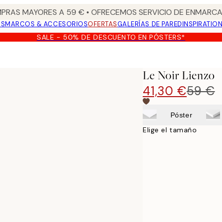
PRAS MAYORES A 59 € • OFRECEMOS SERVICIO DE ENMARCA
OS
MARCOS & ACCESORIOS
OFERTAS
GALERÍAS DE PARED
INSPIRATIO
SALE - 50% DE DESCUENTO EN PÓSTERS*
Le Noir Lienzo
41,30 €
59 €
Póster
Elige el tamaño