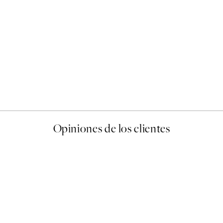
50%*
Abstract Green Shapes No2
Desde 6,50 €
13 €
Opiniones de los clientes
 de una vez en Desenio, ha ido siempre muy bien!