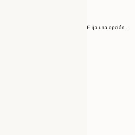
Elija una opción...
30x40 cm
50x70 cm