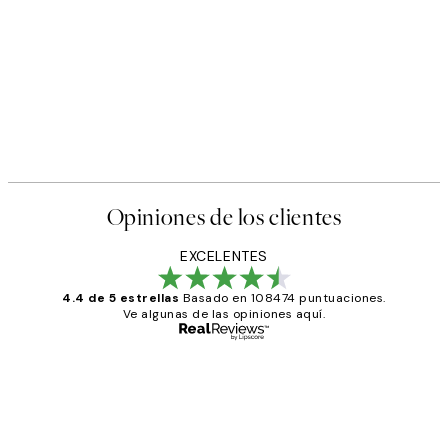
Opiniones de los clientes
EXCELENTES
4.4 de 5 estrellas
Basado en 108474 puntuaciones.
Ve algunas de las opiniones aquí.
Comprador verificado
Opiniones
de
He comprado más de una vez en
los
Desenio, ha ido siempre muy bien!