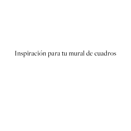
50%*
s Poster
Abstract Green Shapes No2 
Desde 6,50 €
13 €
Inspiración para tu mural de cuadros