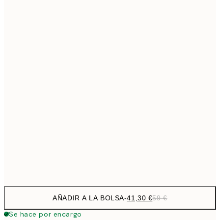
69,3
50x70 cm
Sin marco
AÑADIR A LA BOLSA
-
41,30 €
59 €
Se hace por encargo