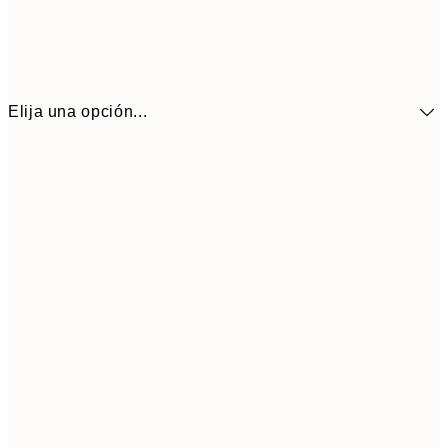
Elija una opción...
41,3
30x40 cm