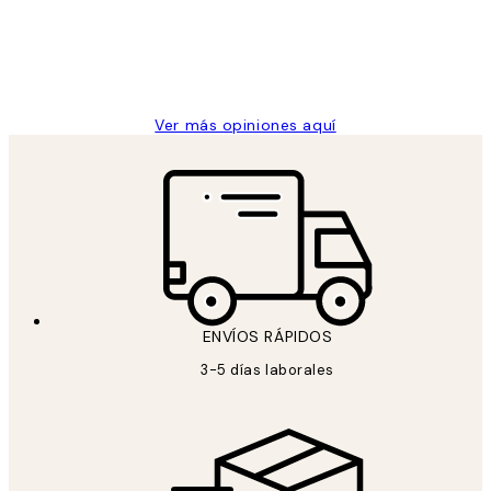
clientes
9 jun
Concepció C
Ver más opiniones aquí
ENVÍOS RÁPIDOS
3-5 días laborales