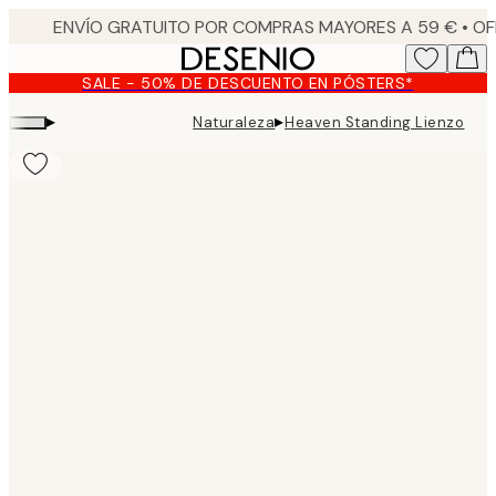
Skip
to
main
SALE - 50% DE DESCUENTO EN PÓSTERS*
content.
▸
▸
Naturaleza
Heaven Standing Lienzo
Product
images