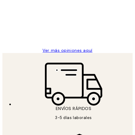
de
He comprado más de una vez en
los
Desenio, ha ido siempre muy bien!
clientes
9 jun
Concepció C
Ver más opiniones aquí
ENVÍOS RÁPIDOS
3-5 días laborales