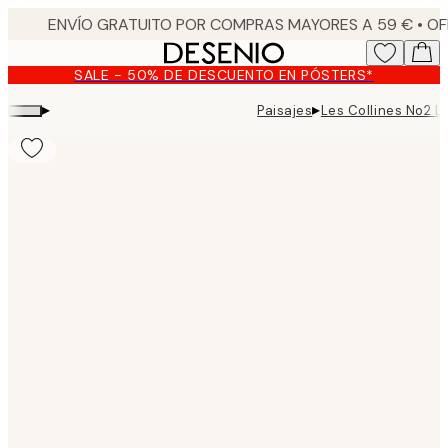
Skip
to
main
SALE - 50% DE DESCUENTO EN PÓSTERS*
content.
▸
▸
Paisajes
Les Collines No2 L
Product
images