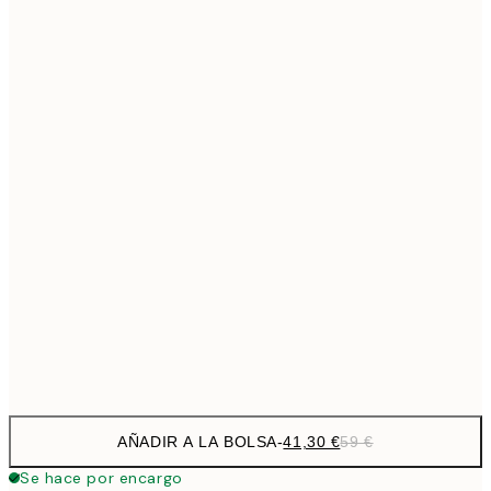
69,3
50x70 cm
Sin marco
AÑADIR A LA BOLSA
-
41,30 €
59 €
Se hace por encargo