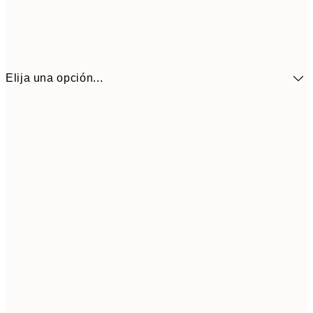
Elija una opción...
41,3
30x40 cm