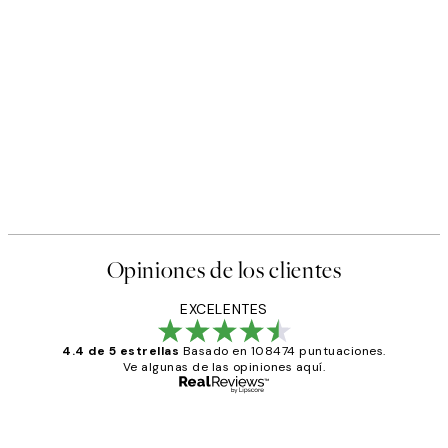
50%*
s Poster
Abstract Green Shapes No2 
Desde 6,50 €
13 €
Opiniones de los clientes
EXCELENTES
4.4 de 5 estrellas
Basado en 108474 puntuaciones.
Ve algunas de las opiniones aquí.
Comprador verificado
Opiniones